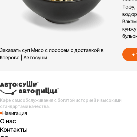
Тофу,
водор
Вакам
кунжу
бульо
Заказать суп Мисо с лососем с доставкой в
+
Коврове | Автосуши
Кафе самообслуживания с богатой историей и высокими
стандартами качества.
Навигация
О нас
Контакты