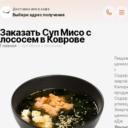
Доставка или в кафе
Выбери адрес получения
Заказать Суп Мисо с
лососем в Коврове
Главная
суп Мисо с лососем
Пищев
ценнос
г
Содер
жиров
Калор
продук
Содер
углево
Энерг
ценно
кДж
Лосос