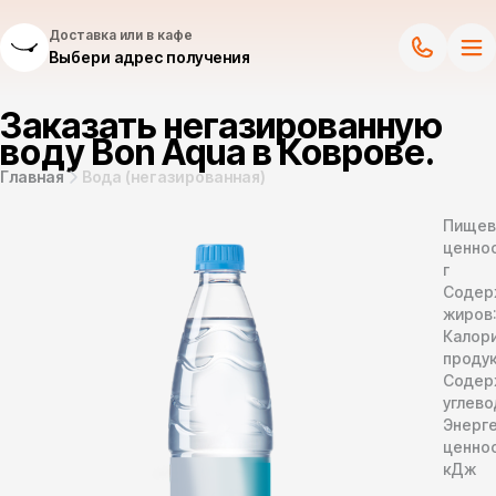
Доставка или в кафе
Выбери адрес получения
Заказать негазированную
воду Bon Aqua в Коврове.
Главная
Вода (негазированная)
Пищев
ценнос
г
Содер
жиров
Калор
продук
Содер
углево
Энерг
ценно
кДж